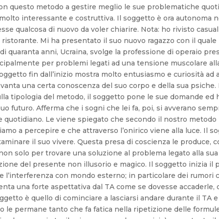
di quaranta anni, Ucraina, svolge la professione di operaio pres
ncipalmente per problemi legati ad una tensione muscolare alla
 soggetto fin dall’inizio mostra molto entusiasmo e curiosità 
e vanta una certa conoscenza del suo corpo e della sua psiche. 
lla tipologia del metodo, il soggetto pone le sue domande ed h
uo futuro. Afferma che i sogni che lei fa, poi, si avverano sem
e quotidiano. Le viene spiegato che secondo il nostro metodo 
iamo a percepire e che attraverso l’onirico viene alla luce. I
taminare il suo vivere. Questa presa di coscienza le produce, c
 non solo per trovare una soluzione al problema legato alla s
zione del presente non illusorio e magico. Il soggetto inizia il
re e l’interferenza con mondo esterno; in particolare dei rumor
esenta una forte aspettativa dal TA come se dovesse accaderle, 
ggetto è quello di cominciare a lasciarsi andare durante il TA 
 le permane tanto che fa fatica nella ripetizione delle formule