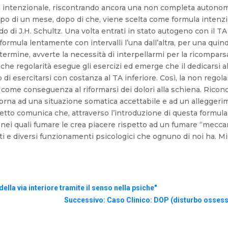
 intenzionale, riscontrando ancora una non completa autonomia
po di un mese, dopo di che, viene scelta come formula intenzio
o di J.H. Schultz. Una volta entrati in stato autogeno con il TA
ormula lentamente con intervalli l’una dall’altra, per una quindi
ermine, avverte la necessità di interpellarmi per la ricomparsa
he regolarità esegue gli esercizi ed emerge che il dedicarsi al
 di esercitarsi con costanza al TA inferiore. Così, la non regol
s e come conseguenza al riformarsi dei dolori alla schiena. Ricon
torna ad una situazione somatica accettabile e ad un alleggerim
ggetto comunica che, attraverso l’introduzione di questa formula
nei quali fumare le crea piacere rispetto ad un fumare “meccan
nti e diversi funzionamenti psicologici che ognuno di noi ha. M
lla via interiore tramite il senso nella psiche"
Successivo: Caso Clinico: DOP (disturbo ossess