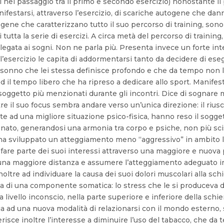
nel passaggio tra il primo e secondo esercizio) nonostante il pr
anifestarsi, attraverso l’esercizio, di scariche autogene che da
ene che caratterizzano tutto il suo percorso di training, sono 
i di tutta la serie di esercizi. A circa metà del percorso di train
ne legata ai sogni. Non ne parla più. Presenta invece un forte 
ell’esercizio le capita di addormentarsi tanto da decidere di ese
onno che lei stessa definisce profondo e che da tempo non le
ed il tempo libero che ha ripreso a dedicare allo sport. Manife
soggetto più menzionati durante gli incontri. Dice di sognare m
 il suo focus sembra andare verso un’unica direzione: il riusci
e ad una migliore situazione psico-fisica, hanno reso il sogget
ato, generandosi una armonia tra corpo e psiche, non più scis
 ha sviluppato un atteggiamento meno “aggressivo” in ambito lav
isfare parte dei suoi interessi attraverso una maggiore e nuova 
 una maggiore distanza e assumere l’atteggiamento adeguato i
inoltre ad individuare la causa dei suoi dolori muscolari alla sc
atta di una componente somatica: lo stress che le si produceva d
 a livello inconscio, nella parte superiore e inferiore della schie
sia ad una nuova modalità di relazionarsi con il mondo esterno, 
iferisce inoltre l’interesse a diminuire l’uso del tabacco, che 