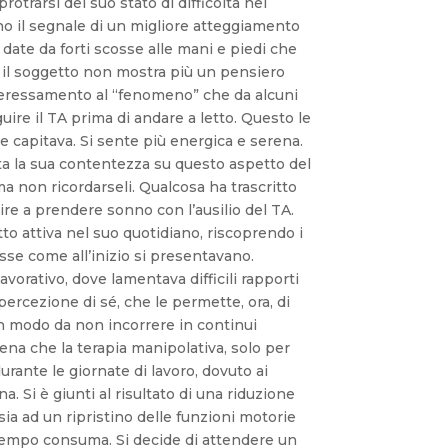
otrarsi del suo stato di difficoltà nel
nno il segnale di un migliore atteggiamento
date da forti scosse alle mani e piedi che
ing, il soggetto non mostra più un pensiero
interessamento al “fenomeno” che da alcuni
guire il TA prima di andare a letto. Questo le
 capitava. Si sente più energica e serena.
sta la sua contentezza su questo aspetto del
a non ricordarseli. Qualcosa ha trascritto
re a prendere sonno con l’ausilio del TA.
to attiva nel suo quotidiano, riscoprendo i
se come all’inizio si presentavano.
orativo, dove lamentava difficili rapporti
percezione di sé, che le permette, ora, di
n modo da non incorrere in continui
hiena che la terapia manipolativa, solo per
urante le giornate di lavoro, dovuto ai
na. Si è giunti al risultato di una riduzione
sia ad un ripristino delle funzioni motorie
da tempo consuma. Si decide di attendere un