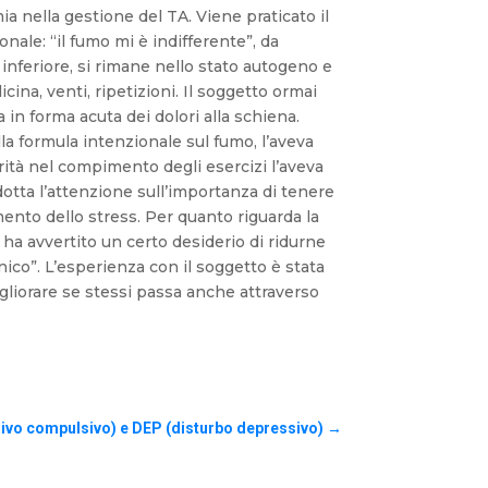
 nella gestione del TA. Viene praticato il
nale: “il fumo mi è indifferente”, da
 inferiore, si rimane nello stato autogeno e
cina, venti, ripetizioni. Il soggetto ormai
 in forma acuta dei dolori alla schiena.
la formula intenzionale sul fumo, l’aveva
arità nel compimento degli esercizi l’aveva
dotta l’attenzione sull’importanza di tenere
ento dello stress. Per quanto riguarda la
 ha avvertito un certo desiderio di ridurne
ico”. L’esperienza con il soggetto è stata
igliorare se stessi passa anche attraverso
ivo compulsivo) e DEP (disturbo depressivo)
→