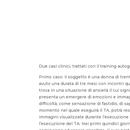
Due casi clinici, trattati con il training auto
Primo caso: il soggetto è una donna di trentacinque anni, B.I., di Osimo (Ancona) e svolge la professione di fisioterapista. L’apprendimento del TA ha avuto una durata di tre mesi con incontri quindicinali. Il soggetto si presenta incuriosito e motivato verso questa esperienza poiché da tempo, si trova in una situazione di ansietà il cui significato non riesce a definire. Iniziamo il percorso di allenamento e già, dai primi incontri, il soggetto presenta un emergere di emozioni e immagini che fanno cogliere la sua situazione, non patologica, di accumulo di stress. All’inizio B.I. manifesta la difficoltà, come sensazione di fastidio, di sapere che nella stanza ci sono io quando deve eseguire il training. Prendiamo così la decisione che in quel momento nel quale eseguirà il TA, potrà restare da sola nella stanza. Durante i primi esercizi prova fatica a tenere gli occhi chiusi e non ricorda le immagini visualizzate durante l’esecuzione del TA. Si evidenzia un atteggiamento di aspettativa e del non lasciare accadere che caratterizza l’esecuzione del TA. Nei primi quindici giorni di allenamento al TA il soggetto non ha sogni da esporre, non li ricorda. Lentamente le immagini cominciano ad essere ricordate. Il suoi protocolli, al termine dei vari incontri, presentano un approccio al TA dapprima caratterizzato da una certa, sia pur limitata, resistenza nell’esecuzione dell’esercizio, mentre è più aperta al colloquio sui fatti che le sono accaduti durante la giornata. Inoltre il soggetto mostra una certa volontà anche a raccontare della sua famiglia e dei suoi rapporti con il partner, istaurando un atteggiamento di fiducia con chi le sta insegnando il metodo. Dai primi esercizi il soggetto presenta molte scariche autogene che la riconducono anche a un suo problema fisico: un acufene ad un orecchio. Con il training autogeno questo fastidio viene amplificato per poi scomparire durante il proseguo dell’esercizio. Successivamente racconta di percepire ancora il fastidio all’orecchio durante la giornata ma di dare allo stesso un peso differente rispetto a prima. Ne è meno condizionata pur ovviamente rimanendo il disturbo in quanto cronico. Le scariche autogene che il soggetto più frequentemente presenta sono: pressione alle mani e sotto gli avampiedi. Parlandone si può comprendere “l’origine” di tali scariche dal momento che, durante lo svolgimento della sua attività professionale di fisioterapista, utilizza le mani per massaggiare facendo anche pressione sui suoi avampiedi. Altre scariche frequenti sono: pesantezza alle mani e alla testa, forte calore alla schiena e sopra i polsi. A distanza di un esercizio dall’altro, praticato con pause di quindici giorni, la paziente sviluppa una importante sensibilità ad immagini e colori. I colori predominanti sono il blu, il bianco, l’arancione, il giallo ed il verde. Blu e verde dominano l’intera sequenza degli esercizi. Anche le immagini cominciano ad e