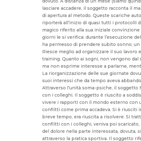
dovuto. A distanza di un mese (siamo quindi 
lasciare accadere, il soggetto racconta il m
di apertura al metodo. Queste scariche autog
riporterà all’inizio di quasi tutti i protocoll
magico riferito alla sua iniziale convinzio
giorni le si verifica: durante l’esecuzione d
ha permesso di prendere subito sonno; un s
Riesce meglio ad organizzare il suo lavoro 
training. Quanto ai sogni, non vengono dal 
ma non esprime interesse a parlarne, mentre
La riorganizzazione delle sue giornate dovut
suoi interessi che da tempo aveva abbandon
Attraverso l’unità soma-psiche, il soggetto
con i colleghi. Il soggetto è riuscito a sodd
vivere i rapporti con il mondo esterno con
conflitti come prima accadeva. Si è riusciti 
breve tempo, era riuscita a risolvere. Si tr
conflitti con i colleghi, veniva poi scaricato,
del dolore nella parte interessata, dovuta, 
attraverso la pratica sportiva. Il soggetto r