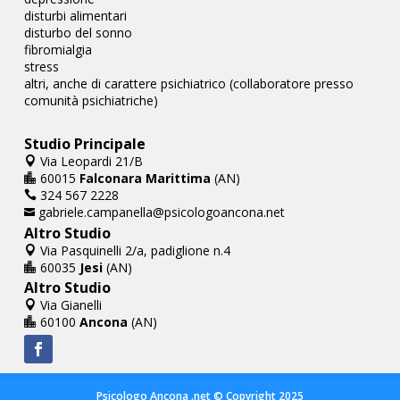
disturbi alimentari
disturbo del sonno
fibromialgia
stress
altri, anche di carattere psichiatrico (collaboratore presso
comunità psichiatriche)
Studio Principale
Via Leopardi 21/B

60015
Falconara Marittima
(AN)

324 567 2228

gabriele.campanella@psicologoancona.net

Altro Studio
Via Pasquinelli 2/a, padiglione n.4

60035
Jesi
(AN)

Altro Studio
Via Gianelli

60100
Ancona
(AN)

Psicologo Ancona .net © Copyright 2025