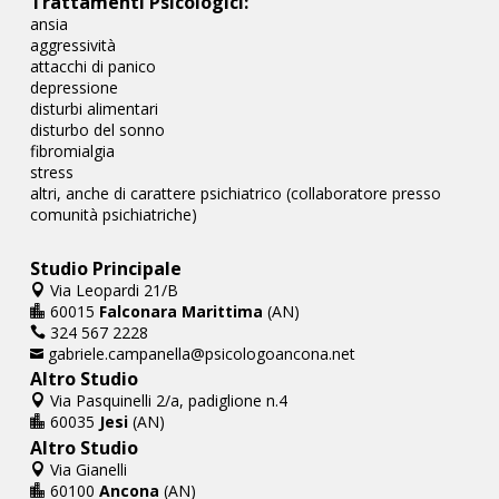
Trattamenti Psicologici:
ansia
aggressività
attacchi di panico
depressione
disturbi alimentari
disturbo del sonno
fibromialgia
stress
altri, anche di carattere psichiatrico (collaboratore presso
comunità psichiatriche)
Studio Principale
Via Leopardi 21/B

60015
Falconara Marittima
(AN)

324 567 2228

gabriele.campanella@psicologoancona.net

Altro Studio
Via Pasquinelli 2/a, padiglione n.4

60035
Jesi
(AN)

Altro Studio
Via Gianelli

60100
Ancona
(AN)
