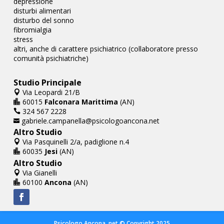
depressione
disturbi alimentari
disturbo del sonno
fibromialgia
stress
altri, anche di carattere psichiatrico (collaboratore presso
comunità psichiatriche)
Studio Principale
Via Leopardi 21/B

60015
Falconara Marittima
(AN)

324 567 2228

gabriele.campanella@psicologoancona.net

Altro Studio
Via Pasquinelli 2/a, padiglione n.4

60035
Jesi
(AN)

Altro Studio
Via Gianelli

60100
Ancona
(AN)

Psicologo Ancona .net © Copyright 2025