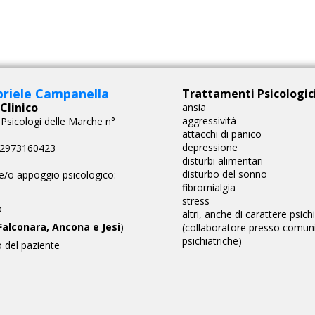
briele Campanella
Trattamenti Psicologici
Clinico
ansia
aggressività
o Psicologi delle Marche n°
attacchi di panico
depressione
 02973160423
disturbi alimentari
disturbo del sonno
e/o appoggio psicologico:
fibromialgia
stress
o
altri, anche di carattere psich
Falconara, Ancona e Jesi
)
(collaboratore presso comun
psichiatriche)
o del paziente