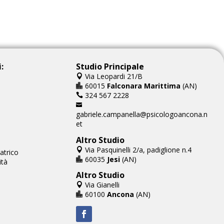
:
Studio Principale
Via Leopardi 21/B

60015
Falconara Marittima
(AN)

324 567 2228


gabriele.campanella@psicologoancona.n
et
Altro Studio
Via Pasquinelli 2/a, padiglione n.4

iatrico
60035
Jesi
(AN)

ità
Altro Studio
Via Gianelli

60100
Ancona
(AN)
