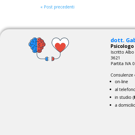
« Post precedenti
dott. Ga
Psicologo 
Iscritto Alb
3621
Partita IVA
Consulenze 
on-line
al telefon
in studio (
a domicili