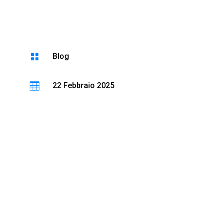

Blog

22 Febbraio 2025