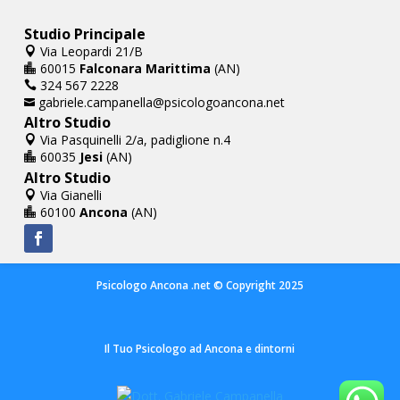
Studio Principale
Via Leopardi 21/B

60015
Falconara Marittima
(AN)

324 567 2228

gabriele.campanella@psicologoancona.net

Altro Studio
Via Pasquinelli 2/a, padiglione n.4

60035
Jesi
(AN)

Altro Studio
Via Gianelli

60100
Ancona
(AN)

Psicologo Ancona .net © Copyright 2025
Il Tuo Psicologo ad Ancona e dintorni